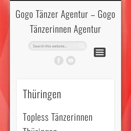
IMPRESSUM-DATENSCHUTZ
GOGO TÄNZERINNEN
GOGO TÄNZER
BEWERBEN
KONTAKT
TOPLESS
MODELS
START
Gogo Tänzer Agentur – Gogo
Tänzerinnen Agentur
Thüringen
Topless Tänzerinnen