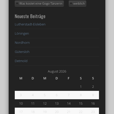
Was kostet eine Gogo Tänzerin
weiblich
Neueste Beiträge
Lutherstadt-Eisleben
Löningen
Nordhorn
Gütersloh
Detmold
August 2026
M
D
M
D
F
S
S
1
2
3
4
5
6
7
8
9
10
11
12
13
14
15
16
17
18
19
20
21
22
23