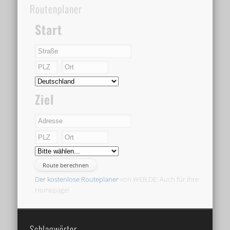
Routenplaner
Start
Ziel
Der kostenlose Routeplaner
von WEB.DE: Auch für Ihre
Homepage!
Schlagwörter