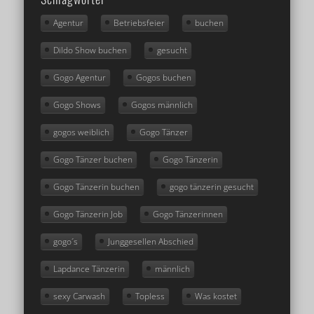
Agentur
Betriebsfeier
buchen
Dildo Show buchen
gesucht
Gogo Agentur
Gogos buchen
Gogo Shows
Gogos männlich
gogos weiblich
Gogo Tänzer
Gogo Tänzer buchen
Gogo Tänzerin
Gogo Tänzerin buchen
gogo tänzerin gesucht
Gogo Tänzerin Job
Gogo Tänzerinnen
gogo´s
Junggesellen Abschied
Lapdance Tänzerin
männlich
sexy Carwash
Topless
Was kostet