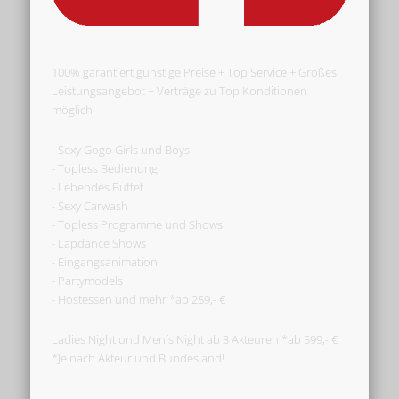
100% garantiert günstige Preise + Top Service + Großes
Leistungsangebot + Verträge zu Top Konditionen
möglich!
- Sexy Gogo Girls und Boys
- Topless Bedienung
- Lebendes Buffet
- Sexy Carwash
- Topless Programme und Shows
- Lapdance Shows
- Eingangsanimation
- Partymodels
- Hostessen und mehr *ab 259,- €
Ladies Night und Men´s Night ab 3 Akteuren *ab 599,- €
*Je nach Akteur und Bundesland!