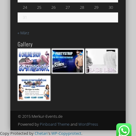
24
25
26
27
28
29
30
31
« März
Gallery
© 2015 Merkur-Events.de
Powered by
Pinboard Theme
and
WordPress
Copy Protected by
Chetan
's
WP-Copyprotect
.