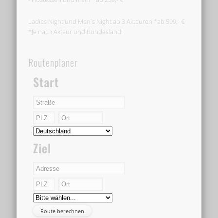
Ladies Night und Men´s Night ab 3 Akteuren *ab 599,- €
*Je nach Akteur und Bundesland!
Routenplaner
Start
Ziel