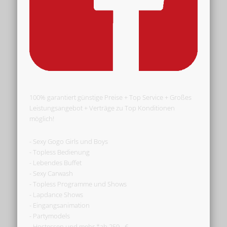
100% garantiert günstige Preise + Top Service + Großes
Leistungsangebot + Verträge zu Top Konditionen
möglich!
- Sexy Gogo Girls und Boys
- Topless Bedienung
- Lebendes Buffet
- Sexy Carwash
- Topless Programme und Shows
- Lapdance Shows
- Eingangsanimation
- Partymodels
- Hostessen und mehr *ab 259,- €