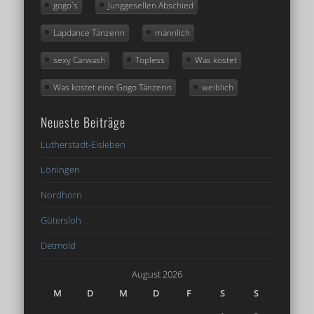
gogo´s
Junggesellen Abschied
Lapdance Tänzerin
männlich
sexy Carwash
Topless
Was kostet
Was kostet eine Gogo Tänzerin
weiblich
Neueste Beiträge
Lutherstadt-Eisleben
Löningen
Nordhorn
Gütersloh
Detmold
August 2026
M
D
M
D
F
S
S