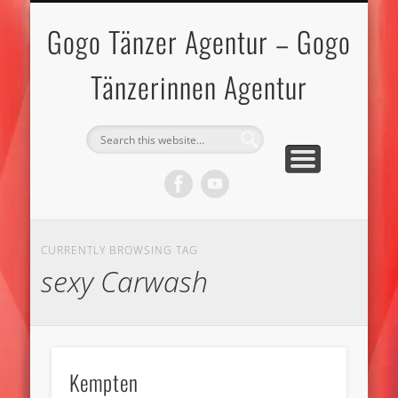
IMPRESSUM-DATENSCHUTZ
GOGO TÄNZERINNEN
GOGO TÄNZER
BEWERBEN
KONTAKT
TOPLESS
MODELS
START
Gogo Tänzer Agentur – Gogo
Tänzerinnen Agentur
CURRENTLY BROWSING TAG
sexy Carwash
Kempten