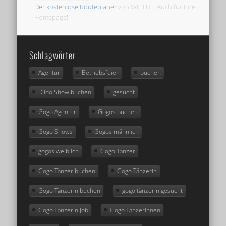
Der kostenlose Routeplaner
von WEB.DE: Auch für Ihre
Homepage!
Schlagwörter
Agentur
Betriebsfeier
buchen
Dildo Show buchen
gesucht
Gogo Agentur
Gogos buchen
Gogo Shows
Gogos männlich
gogos weiblich
Gogo Tänzer
Gogo Tänzer buchen
Gogo Tänzerin
Gogo Tänzerin buchen
gogo tänzerin gesucht
Gogo Tänzerin Job
Gogo Tänzerinnen