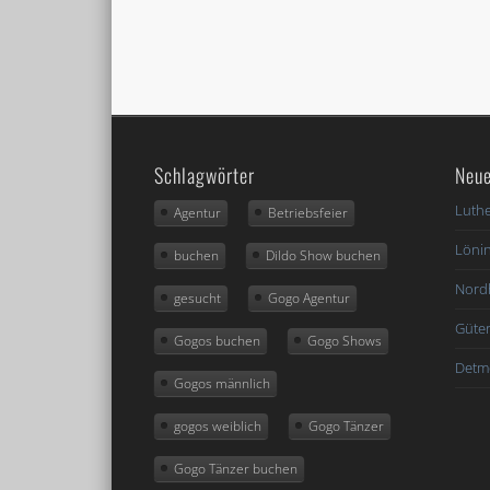
Schlagwörter
Neue
Luthe
Agentur
Betriebsfeier
Löni
buchen
Dildo Show buchen
Nord
gesucht
Gogo Agentur
Güter
Gogos buchen
Gogo Shows
Detm
Gogos männlich
gogos weiblich
Gogo Tänzer
Gogo Tänzer buchen