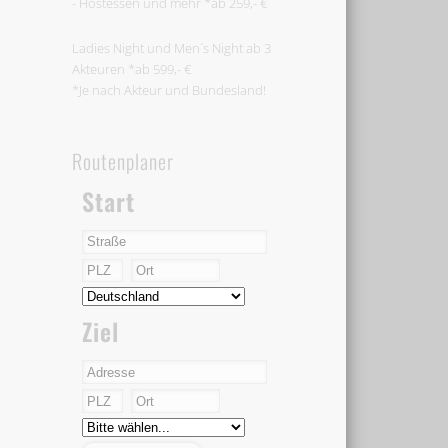
- Hostessen und mehr *ab 259,- €
Ladies Night und Men´s Night ab 3
Akteuren *ab 599,- €
*Je nach Akteur und Bundesland!
Routenplaner
Start
Ziel