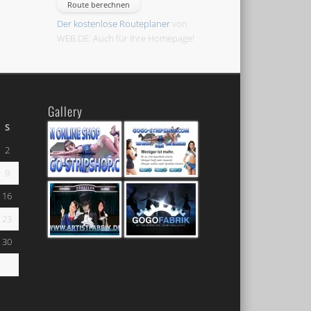
Der kostenlose Routeplaner
von
WEB.DE: Auch für Ihre Homepage!
Gallery
S
2
9
16
23
30