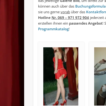
das jeweilige
Galerie Bild
, um direkt zur
können auch über das
Buchungsformula
sie uns gerne
vorab
über das
Kontaktfor
Hotline
Nr. 069 – 971 972 904
jederzeit 
erstellen ihnen ein
passendes Angebot
! 
Programmkatalog
!