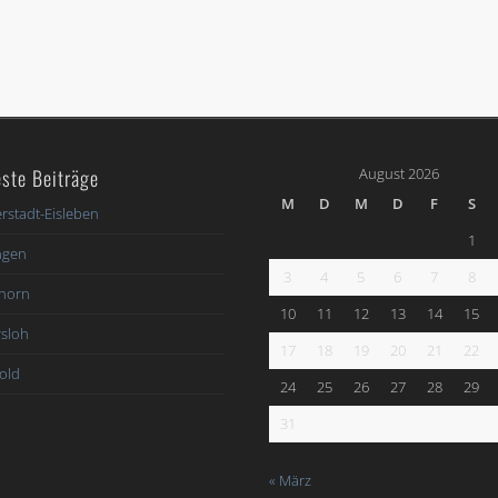
ste Beiträge
August 2026
M
D
M
D
F
S
rstadt-Eisleben
1
ngen
3
4
5
6
7
8
horn
10
11
12
13
14
15
sloh
17
18
19
20
21
22
old
24
25
26
27
28
29
31
« März