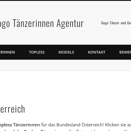
ogo Tänzerinnen Agentur
Gogo Tänzer und Go
ERINNEN
TOPLESS
MODELS
KONTAKT
BEWE
erreich
opless Tänzerinnen
für das Bundesland Österreich! Klicken sie a