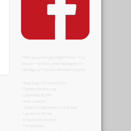
100% garantiert günstige Preise + Top
Service + Großes Leistungsangebot +
Verträge zu Top Konditionen möglich!
- Sexy Gogo Girls und Boys
- Topless Bedienung
- Lebendes Buffet
- Sexy Carwash
- Topless Programme und Shows
- Lapdance Shows
- Eingangsanimation
- Partymodels