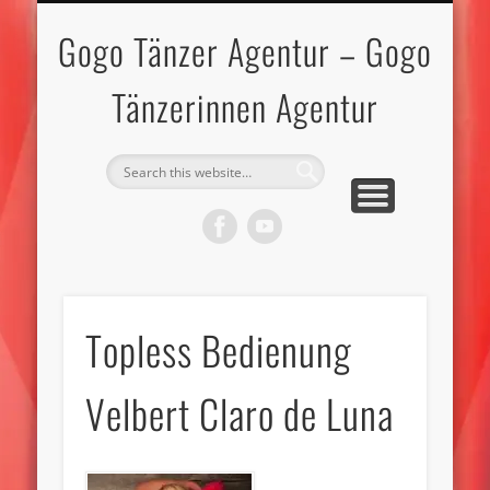
IMPRESSUM-DATENSCHUTZ
GOGO TÄNZERINNEN
GOGO TÄNZER
BEWERBEN
KONTAKT
TOPLESS
MODELS
START
Gogo Tänzer Agentur – Gogo
Tänzerinnen Agentur
Topless Bedienung
Velbert Claro de Luna