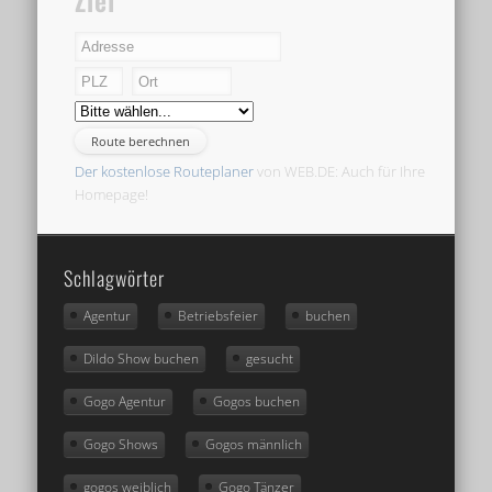
Ziel
Der kostenlose Routeplaner
von WEB.DE: Auch für Ihre
Homepage!
Schlagwörter
Agentur
Betriebsfeier
buchen
Dildo Show buchen
gesucht
Gogo Agentur
Gogos buchen
Gogo Shows
Gogos männlich
gogos weiblich
Gogo Tänzer