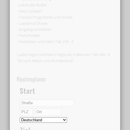
- Lebendes Buffet
- Sexy Carwash
- Topless Programme und Shows
- Lapdance Shows
- Eingangsanimation
- Partymodels
- Hostessen und mehr *ab 259,- €
Ladies Night und Men´s Night ab 3 Akteuren *ab 599,- €
*Je nach Akteur und Bundesland!
Routenplaner
Start