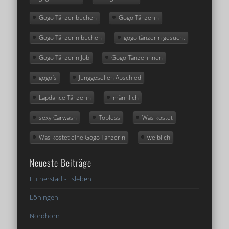
Gogo Tänzer buchen
Gogo Tänzerin
Gogo Tänzerin buchen
gogo tänzerin gesucht
Gogo Tänzerin Job
Gogo Tänzerinnen
gogo´s
Junggesellen Abschied
Lapdance Tänzerin
männlich
sexy Carwash
Topless
Was kostet
Was kostet eine Gogo Tänzerin
weiblich
Neueste Beiträge
Lutherstadt-Eisleben
Löningen
Nordhorn