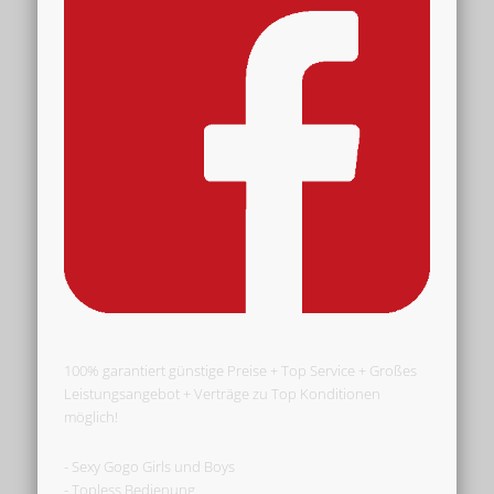
100% garantiert günstige Preise + Top Service + Großes
Leistungsangebot + Verträge zu Top Konditionen
möglich!
- Sexy Gogo Girls und Boys
- Topless Bedienung