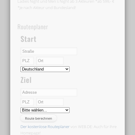
Ladies Night und Men´s Night ab 3 Akteuren *ab 599,- €
*Je nach Akteur und Bundesland!
Routenplaner
Start
Ziel
Der kostenlose Routeplaner
von WEB.DE: Auch für Ihre
Homepage!