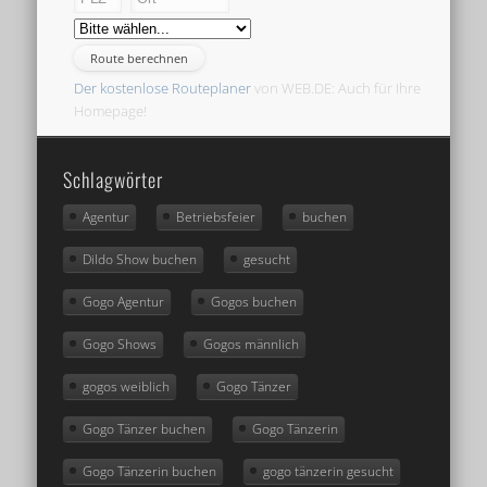
Der kostenlose Routeplaner
von WEB.DE: Auch für Ihre
Homepage!
Schlagwörter
Agentur
Betriebsfeier
buchen
Dildo Show buchen
gesucht
Gogo Agentur
Gogos buchen
Gogo Shows
Gogos männlich
gogos weiblich
Gogo Tänzer
Gogo Tänzer buchen
Gogo Tänzerin
Gogo Tänzerin buchen
gogo tänzerin gesucht