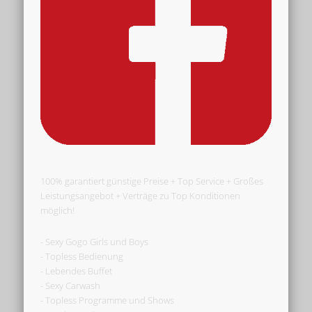
100% garantiert günstige Preise + Top Service + Großes
Leistungsangebot + Verträge zu Top Konditionen
möglich!
- Sexy Gogo Girls und Boys
- Topless Bedienung
- Lebendes Buffet
- Sexy Carwash
- Topless Programme und Shows