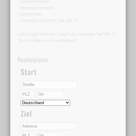
- Lapdance Shows
- Eingangsanimation
- Partymodels
- Hostessen und mehr *ab 259,- €
Ladies Night und Men´s Night ab 3 Akteuren *ab 599,- €
*Je nach Akteur und Bundesland!
Routenplaner
Start
Ziel