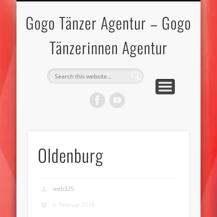
IMPRESSUM-DATENSCHUTZ
GOGO TÄNZERINNEN
GOGO TÄNZER
BEWERBEN
KONTAKT
TOPLESS
MODELS
START
Gogo Tänzer Agentur – Gogo
Tänzerinnen Agentur
Oldenburg
web325
6. Februar 2016