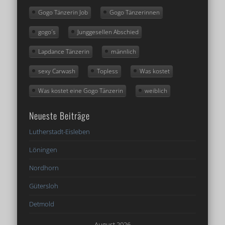
Gogo Tänzerin Job
Gogo Tänzerinnen
gogo´s
Junggesellen Abschied
Lapdance Tänzerin
männlich
sexy Carwash
Topless
Was kostet
Was kostet eine Gogo Tänzerin
weiblich
Neueste Beiträge
Lutherstadt-Eisleben
Löningen
Nordhorn
Gütersloh
Detmold
August 2026