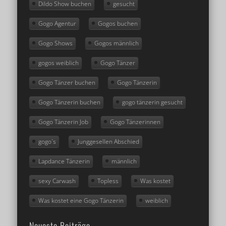
Dildo Show buchen
gesucht
Gogo Agentur
Gogos buchen
Gogo Shows
Gogos männlich
gogos weiblich
Gogo Tänzer
Gogo Tänzer buchen
Gogo Tänzerin
Gogo Tänzerin buchen
gogo tänzerin gesucht
Gogo Tänzerin Job
Gogo Tänzerinnen
gogo´s
Junggesellen Abschied
Lapdance Tänzerin
männlich
sexy Carwash
Topless
Was kostet
Was kostet eine Gogo Tänzerin
weiblich
Neueste Beiträge