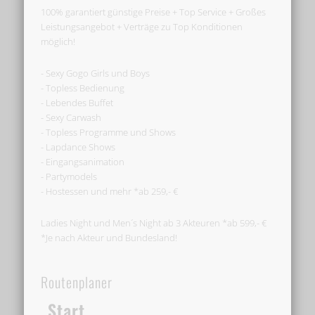
100% garantiert günstige Preise + Top Service + Großes
Leistungsangebot + Verträge zu Top Konditionen
möglich!
- Sexy Gogo Girls und Boys
- Topless Bedienung
- Lebendes Buffet
- Sexy Carwash
- Topless Programme und Shows
- Lapdance Shows
- Eingangsanimation
- Partymodels
- Hostessen und mehr *ab 259,- €
Ladies Night und Men´s Night ab 3 Akteuren *ab 599,- €
*Je nach Akteur und Bundesland!
Routenplaner
Start