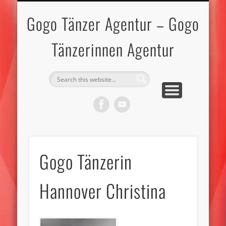
IMPRESSUM-DATENSCHUTZ
GOGO TÄNZERINNEN
GOGO TÄNZER
BEWERBEN
KONTAKT
TOPLESS
MODELS
START
Gogo Tänzer Agentur – Gogo
Tänzerinnen Agentur
Gogo Tänzerin
Hannover Christina