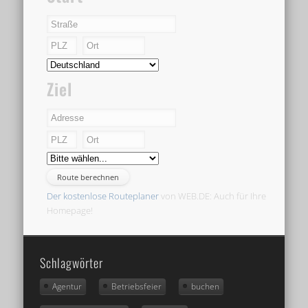
Ziel
Der kostenlose Routeplaner
von WEB.DE: Auch für Ihre
Homepage!
Schlagwörter
Agentur
Betriebsfeier
buchen