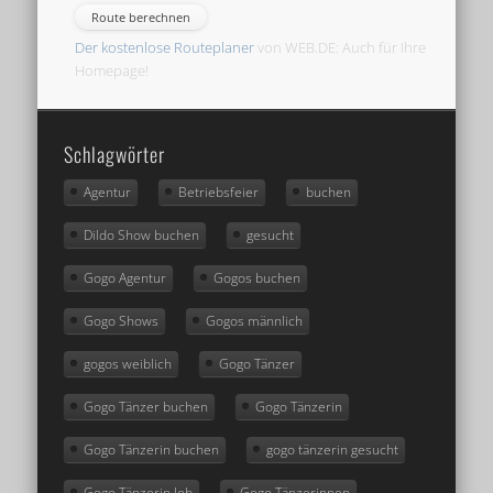
Der kostenlose Routeplaner
von WEB.DE: Auch für Ihre
Homepage!
Schlagwörter
Agentur
Betriebsfeier
buchen
Dildo Show buchen
gesucht
Gogo Agentur
Gogos buchen
Gogo Shows
Gogos männlich
gogos weiblich
Gogo Tänzer
Gogo Tänzer buchen
Gogo Tänzerin
Gogo Tänzerin buchen
gogo tänzerin gesucht
Gogo Tänzerin Job
Gogo Tänzerinnen