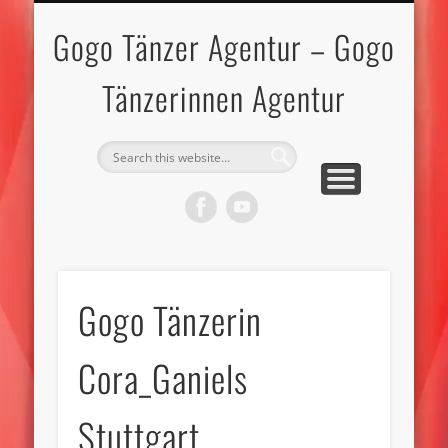
IMPRESSUM-DATENSCHUTZ
GOGO TÄNZERINNEN
GOGO TÄNZER
BEWERBEN
KONTAKT
TOPLESS
MODELS
START
Gogo Tänzer Agentur – Gogo
Tänzerinnen Agentur
Gogo Tänzerin
Cora_Ganiels
Stuttgart