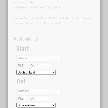
- Partymodels
- Hostessen und mehr *ab 259,- €
Ladies Night und Men´s Night ab 3 Akteuren *ab 599,- €
*Je nach Akteur und Bundesland!
Routenplaner
Start
Ziel