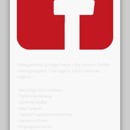
100% garantiert günstige Preise + Top Service + Großes
Leistungsangebot + Verträge zu Top Konditionen
möglich!
- Sexy Gogo Girls und Boys
- Topless Bedienung
- Lebendes Buffet
- Sexy Carwash
- Topless Programme und Shows
- Lapdance Shows
- Eingangsanimation