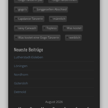
gogo´s
Junggesellen Abschied
Lapdance Tänzerin
männlich
sexy Carwash
Topless
Was kostet
Was kostet eine Gogo Tänzerin
weiblich
Neueste Beiträge
Lutherstadt-Eisleben
Löningen
Nordhorn
Gütersloh
Detmold
August 2026