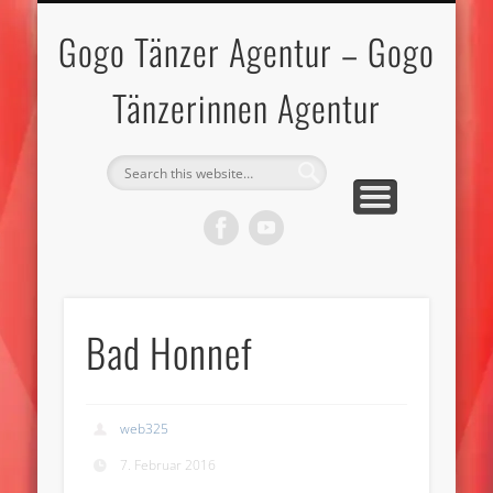
IMPRESSUM-DATENSCHUTZ
GOGO TÄNZERINNEN
GOGO TÄNZER
BEWERBEN
KONTAKT
TOPLESS
MODELS
START
Gogo Tänzer Agentur – Gogo
Tänzerinnen Agentur
Bad Honnef
web325
7. Februar 2016