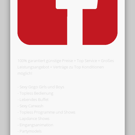
100% garantiert günstige Preise + Top Service + Großes
Leistungsangebot + Verträge zu Top Konditionen
möglich!
- Sexy Gogo Girls und Boys
- Topless Bedienung
- Lebendes Buffet
- Sexy Carwash
- Topless Programme und Shows
- Lapdance Shows
- Eingangsanimation
- Partymodels