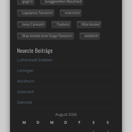
gogo´s
Junggesellen Abschied
Lapdance Tänzerin
männlich
sexy Carwash
Topless
Was kostet
Was kostet eine Gogo Tänzerin
weiblich
Neueste Beiträge
Lutherstadt-Eisleben
Löningen
Nordhorn
Gütersloh
Detmold
August 2026
M
D
M
D
F
S
S