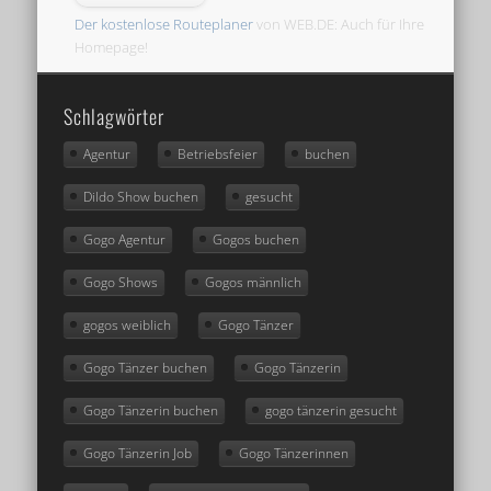
Der kostenlose Routeplaner
von WEB.DE: Auch für Ihre
Homepage!
Schlagwörter
Agentur
Betriebsfeier
buchen
Dildo Show buchen
gesucht
Gogo Agentur
Gogos buchen
Gogo Shows
Gogos männlich
gogos weiblich
Gogo Tänzer
Gogo Tänzer buchen
Gogo Tänzerin
Gogo Tänzerin buchen
gogo tänzerin gesucht
Gogo Tänzerin Job
Gogo Tänzerinnen