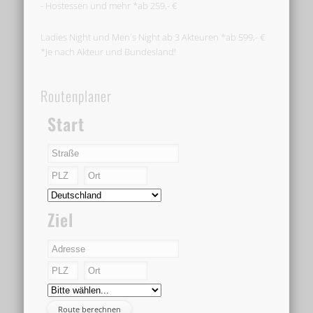
- Hostessen und mehr *ab 259,- €
Ladies Night und Men´s Night ab 3 Akteuren *ab 599,- €
*Je nach Akteur und Bundesland!
Routenplaner
Start
Ziel